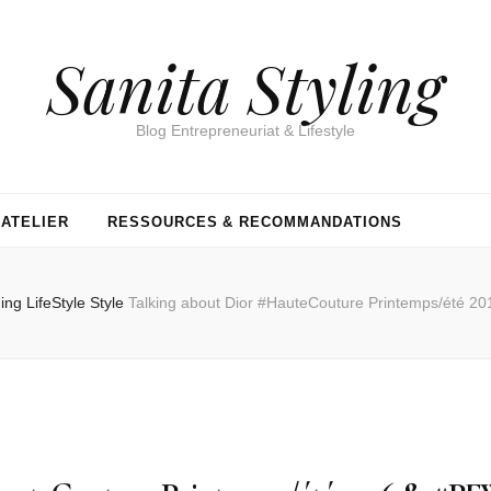
Sanita Styling
Blog Entrepreneuriat & Lifestyle
’ATELIER
RESSOURCES & RECOMMANDATIONS
ging
LifeStyle
Style
Talking about Dior #HauteCouture Printemps/été 2