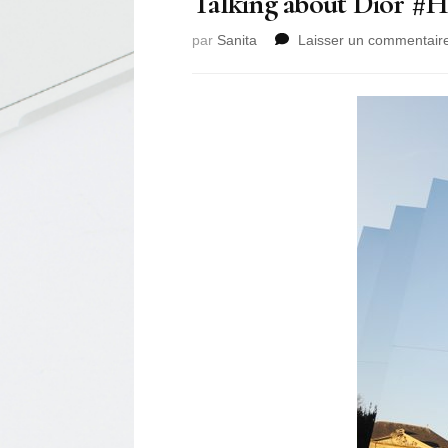
Talking about Dior #
par
Sanita
Laisser un commentair