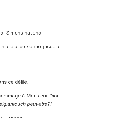
Raf Simons national!
 n’a élu personne jusqu’à
ns ce défilé.
n hommage à Monsieur Dior,
elgiantouch peut-être?!
s découpes.