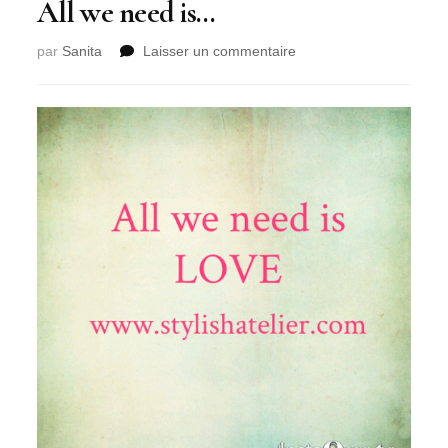
All we need is…
sur
par
Sanita
Laisser un commentaire
All
we
need
is…