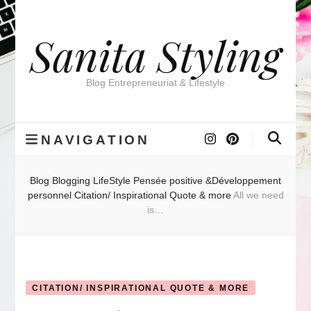
Sanita Styling
Blog Entrepreneuriat & Lifestyle
NAVIGATION
Blog
Blogging
LifeStyle
Pensée positive &Développement
personnel
Citation/ Inspirational Quote & more
All we need
is…
CITATION/ INSPIRATIONAL QUOTE & MORE