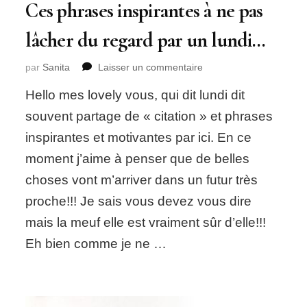
Ces phrases inspirantes à ne pas
lâcher du regard par un lundi…
sur
par
Sanita
Laisser un commentaire
Ces
Hello mes lovely vous, qui dit lundi dit
phrases
inspirantes
souvent partage de « citation » et phrases
à
inspirantes et motivantes par ici. En ce
ne
pas
moment j’aime à penser que de belles
lâcher
choses vont m’arriver dans un futur très
du
regard
proche!!! Je sais vous devez vous dire
par
mais la meuf elle est vraiment sûr d’elle!!!
un
lundi…
Eh bien comme je ne …