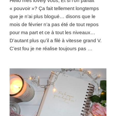
Hello mes lovely vous, Et si l’on parlait
son
propre
« pouvoir »? Ça fait tellement longtemps
pouvoir,
que je n’ai plus blogué… disons que le
THE
DREAM!
mois de février n’a pas été de tout repos
pour ma part et ce à tout les niveaux…
D’autant plus qu’il a filé à vitesse grand V.
C’est fou je ne réalise toujours pas …