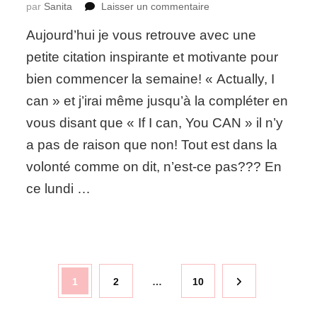
sur
par
Sanita
Laisser un commentaire
Citation
Aujourd’hui je vous retrouve avec une
du
jour:
petite citation inspirante et motivante pour
If
bien commencer la semaine! « Actually, I
I
can,
can » et j’irai même jusqu’à la compléter en
You
vous disant que « If I can, You CAN » il n’y
CAN!
a pas de raison que non! Tout est dans la
volonté comme on dit, n’est-ce pas??? En
ce lundi …
Pagination
Page
Page
Page
1
2
…
10
des