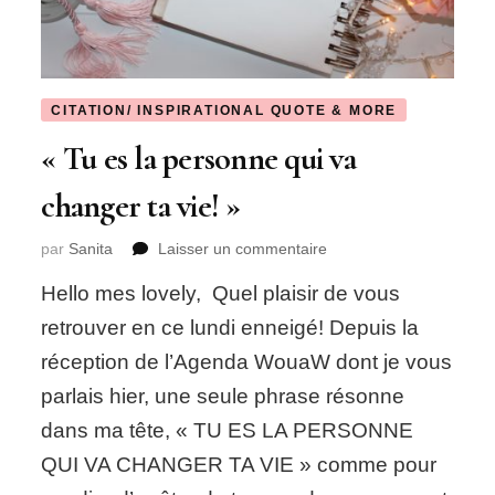
CITATION/ INSPIRATIONAL QUOTE & MORE
« Tu es la personne qui va
changer ta vie! »
sur
par
Sanita
Laisser un commentaire
« Tu
Hello mes lovely, Quel plaisir de vous
es
la
retrouver en ce lundi enneigé! Depuis la
personne
réception de l’Agenda WouaW dont je vous
qui
va
parlais hier, une seule phrase résonne
changer
dans ma tête, « TU ES LA PERSONNE
ta
vie! »
QUI VA CHANGER TA VIE » comme pour