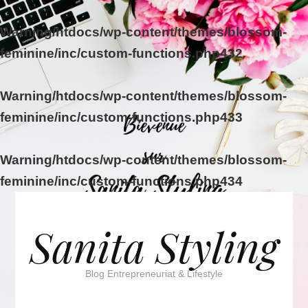
Warning
/htdocs/wp-content/themes/blossom-
feminine/inc/custom-functions.php
432
Warning
/htdocs/wp-content/themes/blossom-
feminine/inc/custom-functions.php
433
Warning
/htdocs/wp-content/themes/blossom-
feminine/inc/custom-functions.php
434
Sanita Styling
Blog Entrepreneuriat & Lifestyle