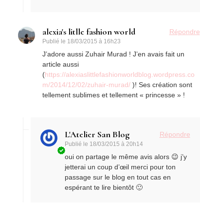
alexia's litlle fashion world
Répondre
Publié le
18/03/2015 à 16h23
J’adore aussi Zuhair Murad ! J’en avais fait un
article aussi
(
https://alexiaslittlefashionworldblog.wordpress.co
m/2014/12/02/zuhair-murad/
)! Ses création sont
tellement sublimes et tellement « princesse » !
L'Atelier San Blog
Répondre
Publié le
18/03/2015 à 20h14
oui on partage le même avis alors 😉 j’y
jetterai un coup d’œil merci pour ton
passage sur le blog en tout cas en
espérant te lire bientôt 🙂