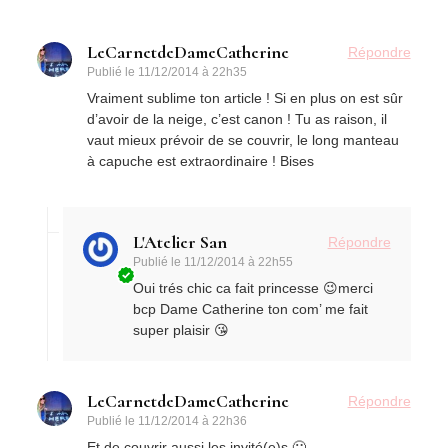
LeCarnetdeDameCatherine
Répondre
Publié le
11/12/2014 à 22h35
Vraiment sublime ton article ! Si en plus on est sûr
d’avoir de la neige, c’est canon ! Tu as raison, il
vaut mieux prévoir de se couvrir, le long manteau
à capuche est extraordinaire ! Bises
L'Atelier San
Répondre
Publié le
11/12/2014 à 22h55
Oui trés chic ca fait princesse 😉merci
bcp Dame Catherine ton com’ me fait
super plaisir 😘
LeCarnetdeDameCatherine
Répondre
Publié le
11/12/2014 à 22h36
Et de couvrir aussi les invité(e)s 🙂