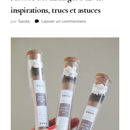
inspirations, trucs et astuces
sur
par
Sanita
Laisser un commentaire
Autour
des
mariages
d’hiver:
inspirations,
trucs
et
astuces