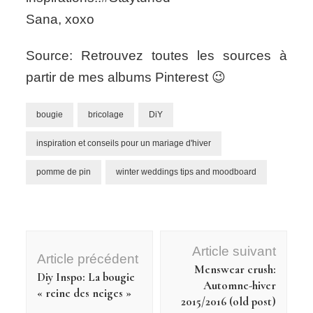
Sana, xoxo
Source: Retrouvez toutes les sources à
partir de mes albums Pinterest 😉
bougie
bricolage
DiY
inspiration et conseils pour un mariage d'hiver
pomme de pin
winter weddings tips and moodboard
Navigation
Article suivant
d'article
Article précédent
Menswear crush:
Diy Inspo: La bougie
Automne-hiver
« reine des neiges »
2015/2016 (old post)