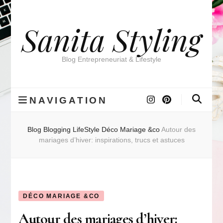
Sanita Styling
Blog Entrepreneuriat & Lifestyle
NAVIGATION
Blog
Blogging
LifeStyle
Déco Mariage &co
Autour des
mariages d’hiver: inspirations, trucs et astuces
DÉCO MARIAGE &CO
Autour des mariages d’hiver: