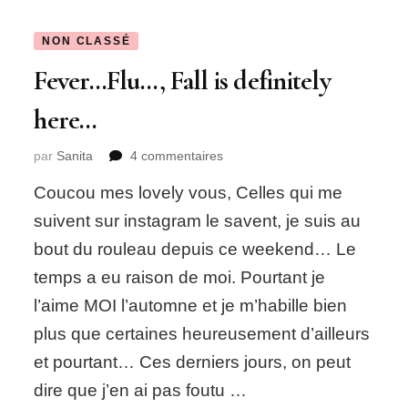
NON CLASSÉ
Fever…Flu…, Fall is definitely
here…
sur
par
Sanita
4 commentaires
Fever…
Coucou mes lovely vous, Celles qui me
Flu…,
Fall
suivent sur instagram le savent, je suis au
is
bout du rouleau depuis ce weekend… Le
definitely
here…
temps a eu raison de moi. Pourtant je
l’aime MOI l’automne et je m’habille bien
plus que certaines heureusement d’ailleurs
et pourtant… Ces derniers jours, on peut
dire que j’en ai pas foutu …