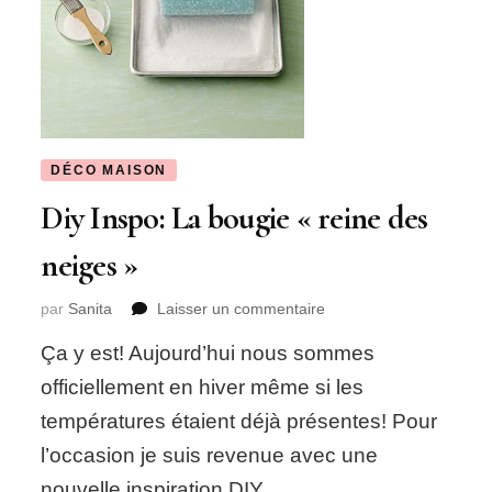
DÉCO MAISON
Diy Inspo: La bougie « reine des
neiges »
sur
par
Sanita
Laisser un commentaire
Diy
Ça y est! Aujourd’hui nous sommes
Inspo:
La
officiellement en hiver même si les
bougie
températures étaient déjà présentes! Pour
« reine
des
l’occasion je suis revenue avec une
neiges »
nouvelle inspiration DIY.