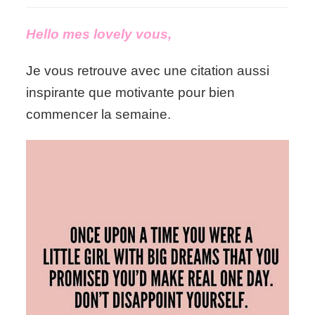
Ne
te
Hello mes lovely vous,
déçois
pas!
Je vous retrouve avec une citation aussi
inspirante que motivante pour bien
commencer la semaine.