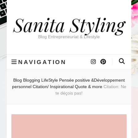
Sanita Styling
Blog Entrepreneuriat & Lifestyle
NAVIGATION
Blog
Blogging
LifeStyle
Pensée positive &Développement
personnel
Citation/ Inspirational Quote & more
Citation: Ne
te déçois pas!