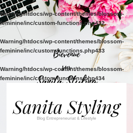
Warning
/htdocs/wp-content/themes/blossom-
feminine/inc/custom-functions.php
432
Warning
/htdocs/wp-content/themes/blossom-
feminine/inc/custom-functions.php
433
Warning
/htdocs/wp-content/themes/blossom-
feminine/inc/custom-functions.php
434
Sanita Styling
Blog Entrepreneuriat & Lifestyle