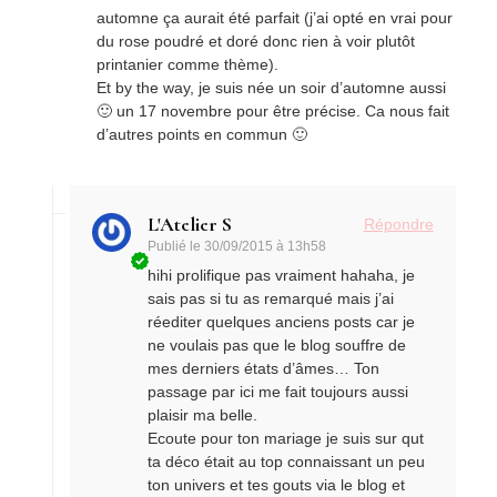
automne ça aurait été parfait (j’ai opté en vrai pour
du rose poudré et doré donc rien à voir plutôt
printanier comme thème).
Et by the way, je suis née un soir d’automne aussi
🙂 un 17 novembre pour être précise. Ca nous fait
d’autres points en commun 🙂
L'Atelier S
Répondre
Publié le
30/09/2015 à 13h58
hihi prolifique pas vraiment hahaha, je
sais pas si tu as remarqué mais j’ai
réediter quelques anciens posts car je
ne voulais pas que le blog souffre de
mes derniers états d’âmes… Ton
passage par ici me fait toujours aussi
plaisir ma belle.
Ecoute pour ton mariage je suis sur qut
ta déco était au top connaissant un peu
ton univers et tes gouts via le blog et