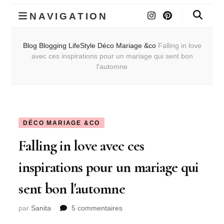
NAVIGATION
Blog
Blogging
LifeStyle
Déco Mariage &co
Falling in love
avec ces inspirations pour un mariage qui sent bon
l'automne
DÉCO MARIAGE &CO
Falling in love avec ces
inspirations pour un mariage qui
sent bon l'automne
sur
par
Sanita
5 commentaires
Falling