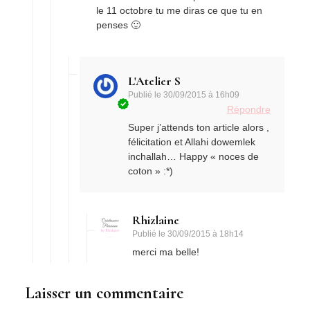
le 11 octobre tu me diras ce que tu en
penses 🙂
L'Atelier S
Publié le
30/09/2015 à 16h09
Répondre
Super j’attends ton article alors ,
félicitation et Allahi dowemlek
inchallah… Happy « noces de
coton » :*)
Rhizlaine
Publié le
30/09/2015 à 18h14
merci ma belle!
Laisser un commentaire