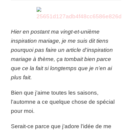
in
love
avec
ces
inspirations
Hier en postant ma vingt-et-unième
pour
un
inspiration mariage, je me suis dit tiens
mariage
pourquoi pas faire un article d’inspiration
qui
mariage à thème, ça tombait bien parce
sent
bon
que ce la fait si longtemps que je n’en ai
l'automne
plus fait.
Bien que j’aime toutes les saisons,
l’automne a ce quelque chose de spécial
pour moi.
Serait-ce parce que j’adore l’idée de me