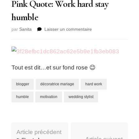
Pink Quote: Work hard stay
humble
sur
par
Sanita
Laisser un commentaire
Pink
Quote:
Work
hard
stay
Tout est dit…et sur fond rose 😉
humble
blogger
décoratrice mariage
hard work
humble
motivation
wedding stylist
Navigation
Article précédent
d'article