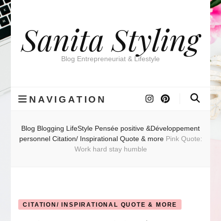
Sanita Styling
Blog Entrepreneuriat & Lifestyle
NAVIGATION
Blog
Blogging
LifeStyle
Pensée positive &Développement
personnel
Citation/ Inspirational Quote & more
Pink Quote:
Work hard stay humble
CITATION/ INSPIRATIONAL QUOTE & MORE