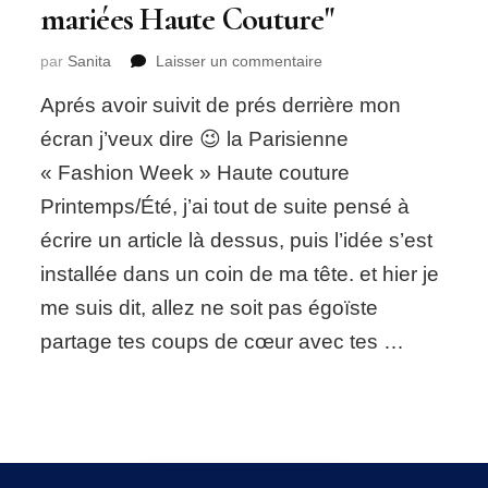
mariées Haute Couture"
sur
par
Sanita
Laisser un commentaire
Mes
Aprés avoir suivit de prés derrière mon
coups
de
écran j’veux dire 😉 la Parisienne
coeur
« Fashion Week » Haute couture
"Robes
de
Printemps/Été, j’ai tout de suite pensé à
mariées
écrire un article là dessus, puis l’idée s’est
Haute
Couture"
installée dans un coin de ma tête. et hier je
me suis dit, allez ne soit pas égoïste
partage tes coups de cœur avec tes …