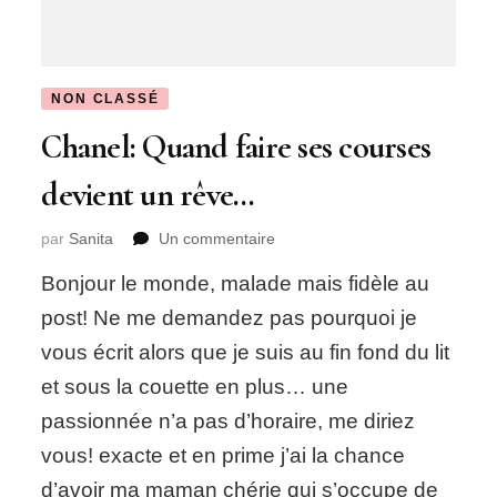
NON CLASSÉ
Chanel: Quand faire ses courses
devient un rêve…
sur
par
Sanita
Un commentaire
Chanel:
Bonjour le monde, malade mais fidèle au
Quand
faire
post! Ne me demandez pas pourquoi je
ses
vous écrit alors que je suis au fin fond du lit
courses
devient
et sous la couette en plus… une
un
passionnée n’a pas d’horaire, me diriez
rêve…
vous! exacte et en prime j’ai la chance
d’avoir ma maman chérie qui s’occupe de