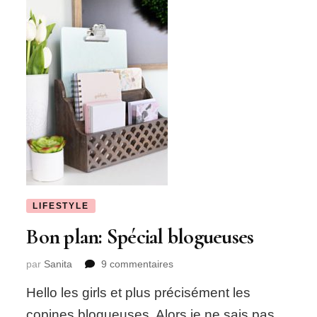
LIFESTYLE
Bon plan: Spécial blogueuses
sur
par
Sanita
9 commentaires
Bon
Hello les girls et plus précisément les
plan:
Spécial
copines blogueuses, Alors je ne sais pas