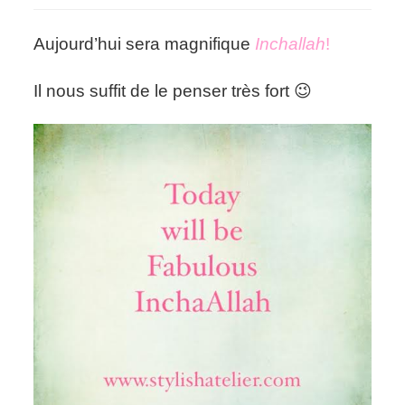
will
be
Aujourd’hui sera magnifique
Inchallah
!
Fab’
Il nous suffit de le penser très fort 😉