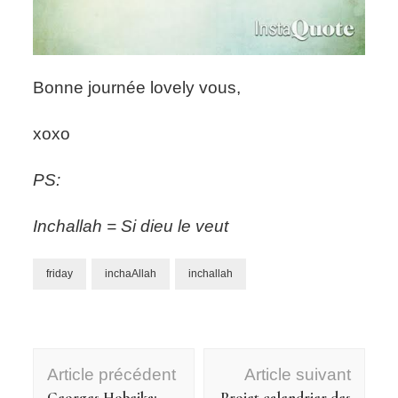
Bonne journée lovely vous,
xoxo
PS:
Inchallah = Si dieu le veut
friday
inchaAllah
inchallah
Navigation
Article précédent
Article suivant
d'article
Georges Hobeika:
Projet calendrier des