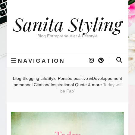
Sanita Styling
Blog Entrepreneuriat & Lifestyle
NAVIGATION
Blog
Blogging
LifeStyle
Pensée positive &Développement
personnel
Citation/ Inspirational Quote & more
Today will
be Fab’