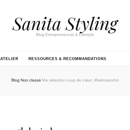
Sanita Styling
Blog Entrepreneuriat & Lifestyle
’ATELIER
RESSOURCES & RECOMMANDATIONS
Blog
Non classé
Ma sélection coup de cœur: #balmainxhm