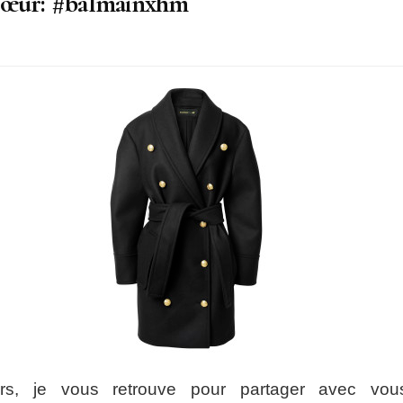
 cœur: #balmainxhm
on
inxhm
ers, je vous retrouve pour partager avec v