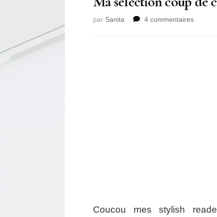
Ma sélection coup de
sur
par
Sanita
4 commentaires
Ma
sélecti
coup
de
cœur:
#balma
Coucou mes stylish read