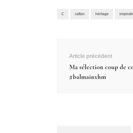
C
caftan
héritage
inspirat
Navigation
d'article
Article précédent
Ma sélection coup de c
#balmainxhm
Non classé
Fever…Flu…, Fall is definitely
here…