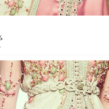
6
sur
e
Inspiration
Mariage
#36