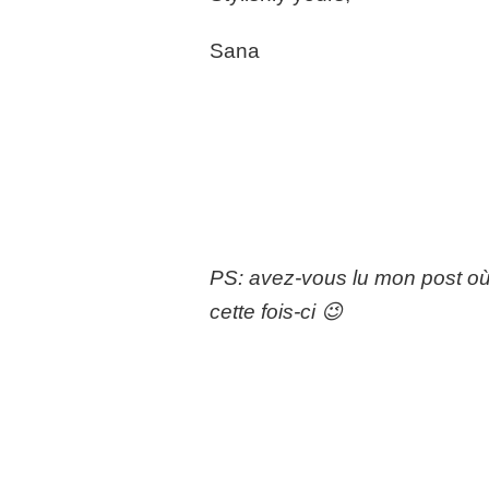
Sana
PS: avez-vous lu mon post où
cette fois-ci 😉