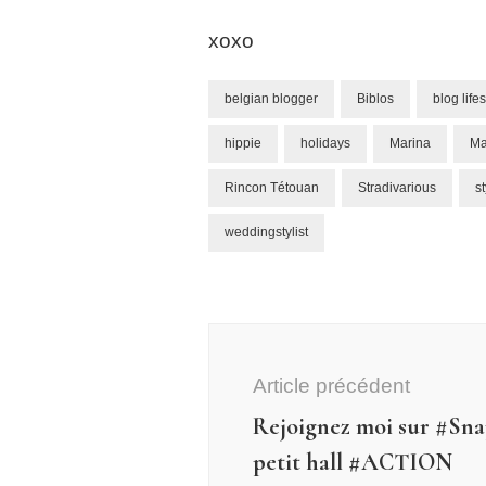
xoxo
belgian blogger
Biblos
blog lifes
hippie
holidays
Marina
Ma
Rincon Tétouan
Stradivarious
s
weddingstylist
Navigation
d'article
Article précédent
Rejoignez moi sur #Sn
petit hall #ACTION