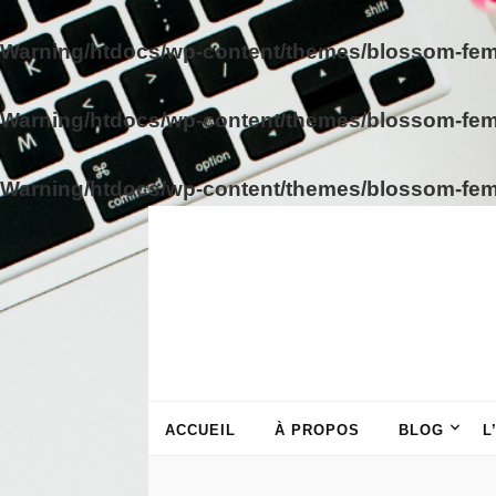
Warning
/htdocs/wp-content/themes/blossom-fem
Warning
/htdocs/wp-content/themes/blossom-fem
Warning
/htdocs/wp-content/themes/blossom-fem
ACCUEIL
À PROPOS
BLOG
L