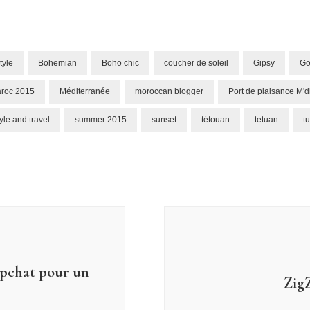
tyle
Bohemian
Boho chic
coucher de soleil
Gipsy
Go
roc 2015
Méditerranée
moroccan blogger
Port de plaisance M'd
tyle and travel
summer 2015
sunset
tétouan
tetuan
t
apchat pour un
ZigZ