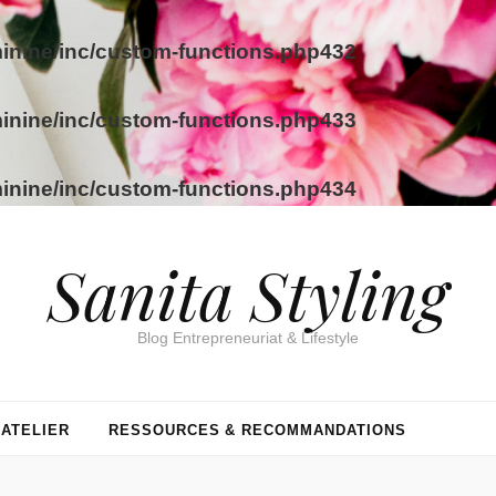
inine/inc/custom-functions.php
432
inine/inc/custom-functions.php
433
inine/inc/custom-functions.php
434
Sanita Styling
Blog Entrepreneuriat & Lifestyle
’ATELIER
RESSOURCES & RECOMMANDATIONS