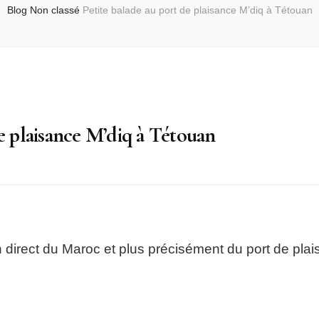
Blog
Non classé
Petite balade au port de plaisance M’diq à Tétouan
de plaisance M’diq à Tétouan
n direct du Maroc et plus précisément du port de pla
nce
n