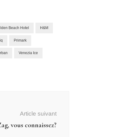
lden Beach Hotel
H&M
iq
Primark
urban
Venezia Ice
Article suivant
ag, vous connaissez?