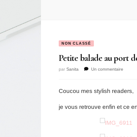
NON CLASSÉ
Petite balade au port 
sur
par
Sanita
Un commentaire
Petite
balade
au
Coucou mes stylish readers,
port
de
je vous retrouve enfin et ce e
plaisa
M’diq
à
Tétoua