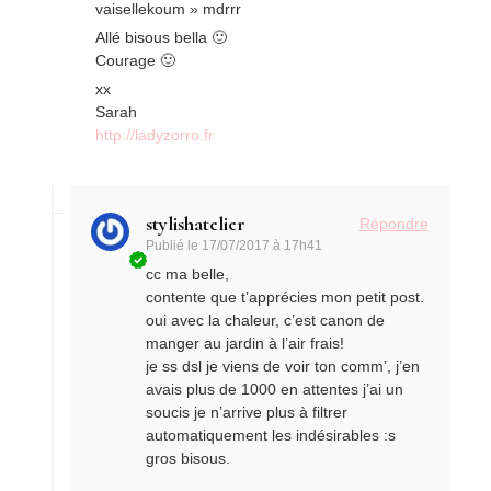
vaisellekoum » mdrrr
Allé bisous bella 🙂
Courage 🙂
xx
Sarah
http://ladyzorro.fr
stylishatelier
Répondre
Publié le
17/07/2017 à 17h41
cc ma belle,
contente que t’apprécies mon petit post.
oui avec la chaleur, c’est canon de
manger au jardin à l’air frais!
je ss dsl je viens de voir ton comm’, j’en
avais plus de 1000 en attentes j’ai un
soucis je n’arrive plus à filtrer
automatiquement les indésirables :s
gros bisous.