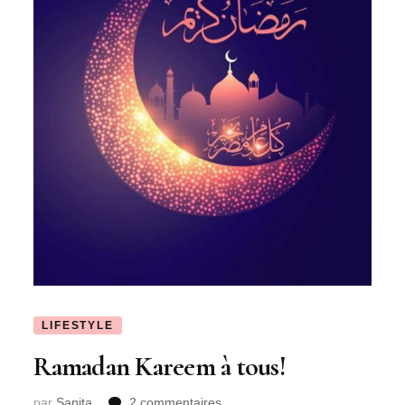
LIFESTYLE
Ramadan Kareem à tous!
sur
par
Sanita
2 commentaires