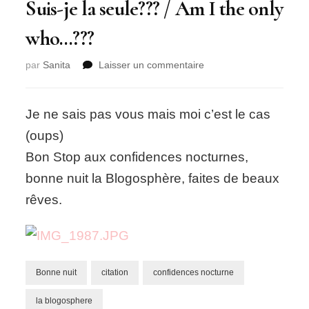
Suis-je la seule??? / Am I the only
who…???
sur
par
Sanita
Laisser un commentaire
Suis-
je
la
Je ne sais pas vous mais moi c’est le cas
seule???
(oups)
/
Am
Bon Stop aux confidences nocturnes,
I
bonne nuit la Blogosphère, faites de beaux
the
only
rêves.
who…???
Bonne nuit
citation
confidences nocturne
la blogosphere