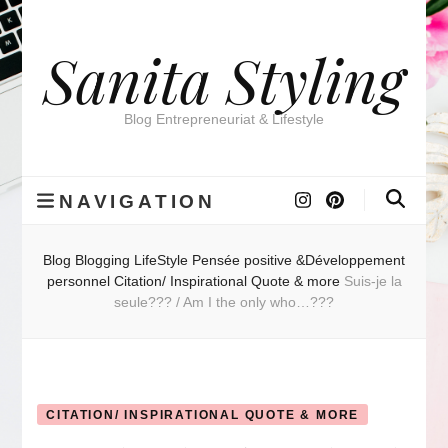
Sanita Styling
Blog Entrepreneuriat & Lifestyle
NAVIGATION
Blog
Blogging
LifeStyle
Pensée positive &Développement
personnel
Citation/ Inspirational Quote & more
Suis-je la
seule??? / Am I the only who…???
CITATION/ INSPIRATIONAL QUOTE & MORE