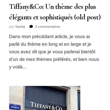
Tiffany&Co: Un thème des plus
élégants et sophistiqués (old post)
sur
par
Sanita
2 commentaires
Tiffany&Co:
Dans mon précédant article, je vous ai
Un
thème
parlé du thème en long et en large et je
des
vous avez dit que je vous parlerai bientôt
plus
élégants
d’un de mes thèmes préférés, et bien nous
et
y voilà…
sophistiqués
(old
post)