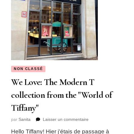
NON CLASSÉ
We Love: The Modern T
collection from the "World of
Tiffany"
sur
par
Sanita
Laisser un commentaire
We
Hello Tiffany! Hier j’étais de passage à
Love: