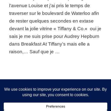
The
l’avenue Louise et j’ai pris le temps de
Modern
traverser sur le boulevard de Waterloo afin
T
collection
de rester quelques secondes en extase
from
devant la jolie vitrine « Tiffany & Co.« oui je
the
"World
sais je me suis prise pour Audrey Hepburn
of
dans Breakfast At Tiffany’s mais elle a
Tiffany"
raison,… Sauf que je …
Nous utilisons des cookies pour vous garantir la meilleure
expérience sur notre site. Si vous continuez à utiliser ce
FOLLOW ME!
dernier, nous considérerons que vous acceptez l'utilisation des
cookies.