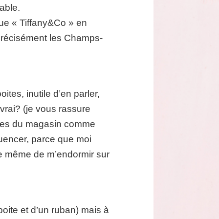
table.
ique « Tiffany&Co » en
us précisément les Champs-
tes, inutile d’en parler,
vrai? (je vous rassure
trines du magasin comme
fluencer, parce que moi
sque même de m’endormir sur
boite et d’un ruban) mais à