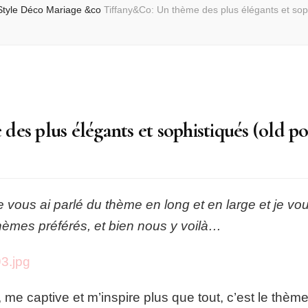
Style
Déco Mariage &co
Tiffany&Co: Un thème des plus élégants et soph
es plus élégants et sophistiqués (old po
&Co:
 vous ai parlé du thème en long et en large et je vo
thèmes préférés, et bien nous y voilà…
s
iqués
 me captive et m’inspire plus que tout, c’est le thème