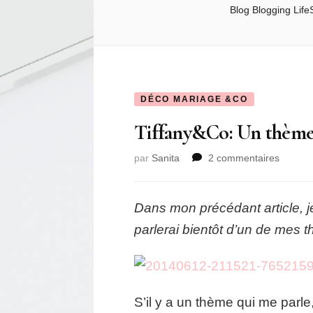
Blog
Blogging
Life
DÉCO MARIAGE &CO
Tiffany&Co: Un thème d
sur
par
Sanita
2 commentaires
Tiffany
Un
thème
Dans mon précédant article, je
des
parlerai bientôt d’un de mes 
plus
élégant
et
sophist
(old
S’il y a un thème qui me parle,
post)