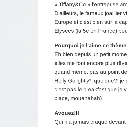
« Tiffany&Co » l’entreprise amé
D’ailleurs, le fameux joaillie
Europe et c’est bien sûr la ca
Elysées (la 5e en France) pour 
Pourquoi je l’aime ce thèm
Eh bien depuis un petit moment 
elles me font encore plus rêv
quand même, pas au point de p
Holly Golightly*, quoique?! je
c’est pas le breakfast que je 
place, mouahahah)
Avouez!!!
Qui n’a jamais craqué devant c