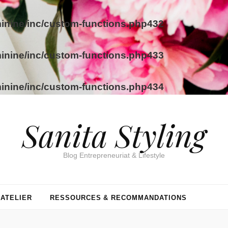
inine/inc/custom-functions.php
432
inine/inc/custom-functions.php
433
inine/inc/custom-functions.php
434
Sanita Styling
Blog Entrepreneuriat & Lifestyle
’ATELIER
RESSOURCES & RECOMMANDATIONS