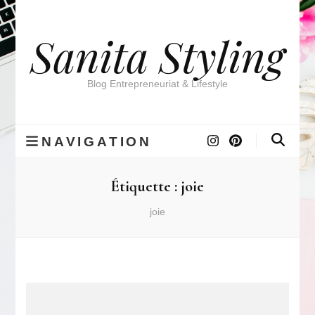
Sanita Styling
Blog Entrepreneuriat & Lifestyle
NAVIGATION
Étiquette :
joie
joie