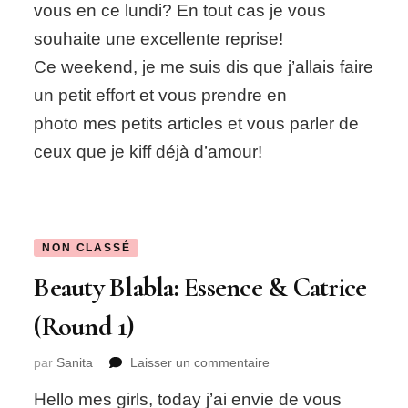
Kruidvat:
vous en ce lundi? En tout cas je vous
Essence,
souhaite une excellente reprise!
Kruidvat,
Schwarzkopf…
Ce weekend, je me suis dis que j’allais faire
un petit effort et vous prendre en
photo mes petits articles et vous parler de
ceux que je kiff déjà d’amour!
NON CLASSÉ
Beauty Blabla: Essence & Catrice
(Round 1)
sur
par
Sanita
Laisser un commentaire
Beauty
Hello mes girls, today j’ai envie de vous
Blabla: