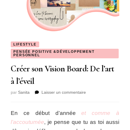
LIFESTYLE
PENSÉE POSITIVE &DÉVELOPPEMENT
PERSONNEL
Créer son Vision Board: De l’art
à l’éveil
sur
par
Sanita
Laisser un commentaire
Créer
son
Vision
En ce début d’année
et comme à
Board:
l’accoutumée
, je pense que tu as toi aussi
De
l’art