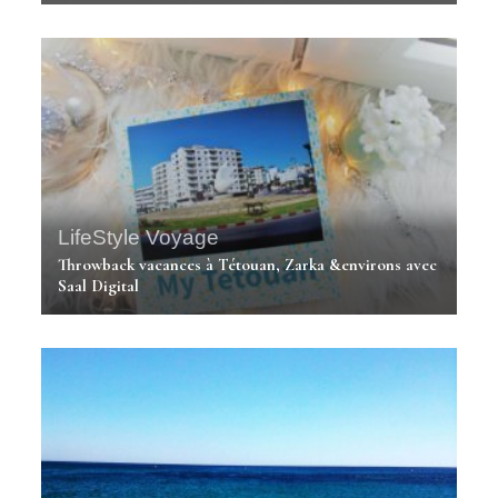
LifeStyle
Voyage
Throwback vacances à Tétouan, Zarka &environs avec
Saal Digital