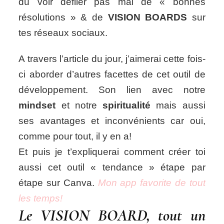
dû voir défiler pas mal de « bonnes
à
résolutions » & de
VISION BOARDS
sur
l’éveil
tes réseaux sociaux.
A travers l’article du jour, j’aimerai cette fois-
ci aborder d’autres facettes de cet outil de
développement. Son lien avec notre
mindset
et notre
spiritualité
mais aussi
ses avantages et inconvénients car oui,
comme pour tout, il y en a!
Et puis je t’expliquerai comment créer toi
aussi cet outil « tendance » étape par
étape sur Canva.
Mon app favorite de tout
les temps!
Le VISION BOARD, tout un