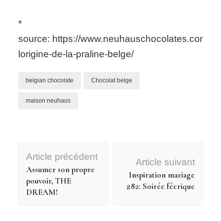
*
source: https://www.neuhauschocolates.com/fr/
lorigine-de-la-praline-belge/
belgian chocolate
Chocolat belge
maison neuhaus
Navigation
Article précédent
d'article
Article suivant
Assumer son propre
Inspiration mariage
pouvoir, THE
#82: Soirée féerique
DREAM!