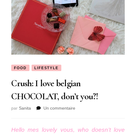
FOOD
LIFESTYLE
Crush: I love belgian
CHOCOLAT, don’t you?!
sur
par
Sanita
Un commentaire
Crush:
I
love
Hello mes lovely vous, who doesn’t love
belgian