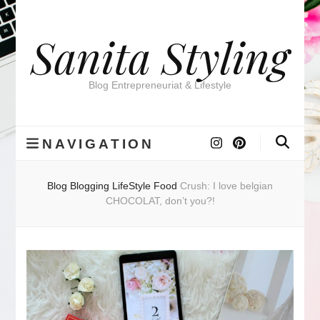
Sanita Styling
Blog Entrepreneuriat & Lifestyle
NAVIGATION
Blog
Blogging
LifeStyle
Food
Crush: I love belgian
CHOCOLAT, don’t you?!