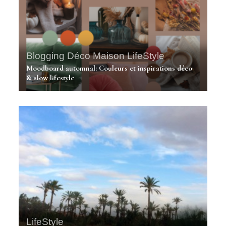
Blogging
Déco Maison
LifeStyle
Moodboard automnal: Couleurs et inspirations déco
& slow lifestyle
LifeStyle