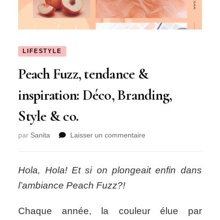
LIFESTYLE
Peach Fuzz, tendance &
inspiration: Déco, Branding,
Style & co.
sur
par
Sanita
Laisser un commentaire
Peach
Fuzz,
tendance
Hola, Hola! Et si on plongeait enfin dans
&
l’ambiance Peach Fuzz?!
inspiration:
Déco,
Branding,
Chaque année, la couleur élue par
Style